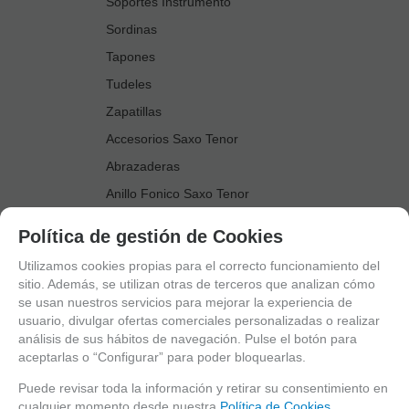
Soportes Instrumento
Sordinas
Tapones
Tudeles
Zapatillas
Accesorios Saxo Tenor
Abrazaderas
Anillo Fonico Saxo Tenor
Atriles Marcha
Política de gestión de Cookies
Boquillas
Utilizamos cookies propias para el correcto funcionamiento del
Boquilleros
sitio. Además, se utilizan otras de terceros que analizan cómo
se usan nuestros servicios para mejorar la experiencia de
Cañas
usuario, divulgar ofertas comerciales personalizadas o realizar
Cordones Arneses
análisis de sus hábitos de navegación. Pulse el botón para
aceptarlas o “Configurar” para poder bloquearlas.
Cortacañas
Deflector Saxo Tenor
Puede revisar toda la información y retirar su consentimiento en
cualquier momento desde nuestra
Política de Cookies.