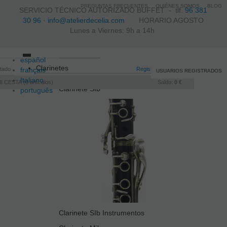
PREGUNTAS FRECUENTES
QUIÉNES SOMOS
BLOG
SERVICIO TÉCNICO AUTORIZADO BUFFET -
tlf.
96 381
30 96
·
info@atelierdecelia.com
HORARIO AGOSTO
Lunes a Viernes: 9h a 14h
español
Toggle
Clarinetes
itado
français
navigation
Registro
/
Iniciar sesión
USUARIOS REGISTRADOS
Italiano
I CESTA
0
artículos
Saldo:
0 €
Clarinete SIb
português
Clarinete SIb Instrumentos