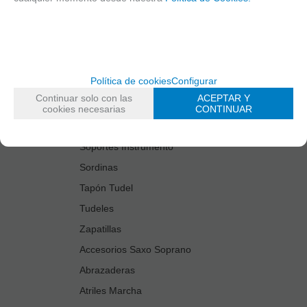
Estuches Guardacañas
Estuches Instrumento
Fundas Boquilla/Tudel
Kits Accesorios Saxo Tenor
Política de cookies
Configurar
Limpiadores
Continuar solo con las
ACEPTAR Y
Protectores Boquilla
cookies necesarias
CONTINUAR
Protectores Llaves
Soportes Instrumento
Sordinas
Tapón Tudel
Tudeles
Zapatillas
Accesorios Saxo Soprano
Abrazaderas
Atriles Marcha