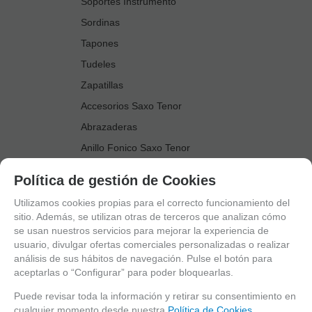
Soportes Instrumento
Sordinas
Tapones
Tudeles
Zapatillas
Accesorios Saxo Tenor
Abrazaderas
Anillo Fonico Saxo Tenor
Atriles Marcha
Política de gestión de Cookies
Boquillas
Utilizamos cookies propias para el correcto funcionamiento del
Boquilleros
sitio. Además, se utilizan otras de terceros que analizan cómo
se usan nuestros servicios para mejorar la experiencia de
Cañas
usuario, divulgar ofertas comerciales personalizadas o realizar
Cordones Arneses
análisis de sus hábitos de navegación. Pulse el botón para
aceptarlas o “Configurar” para poder bloquearlas.
Cortacañas
Deflector Saxo Tenor
Puede revisar toda la información y retirar su consentimiento en
cualquier momento desde nuestra
Política de Cookies.