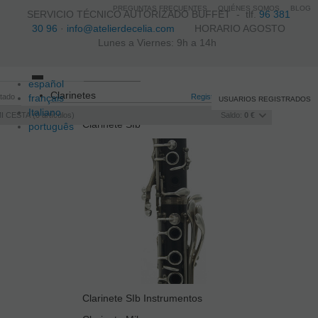
PREGUNTAS FRECUENTES
QUIÉNES SOMOS
BLOG
SERVICIO TÉCNICO AUTORIZADO BUFFET -
tlf.
96 381
30 96
·
info@atelierdecelia.com
HORARIO AGOSTO
Lunes a Viernes: 9h a 14h
español
Toggle
Clarinetes
itado
français
navigation
Registro
/
Iniciar sesión
USUARIOS REGISTRADOS
Italiano
I CESTA
0
artículos
Saldo:
0 €
Clarinete SIb
português
Clarinete SIb Instrumentos