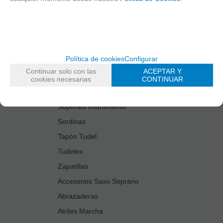
Estuches Guardacañas
Estuches Instrumento
Fundas Boquilla/Tudel
Kits Accesorios Saxo Tenor
Política de cookies
Configurar
Limpiadores
Continuar solo con las
ACEPTAR Y
Protectores Boquilla
cookies necesarias
CONTINUAR
Protectores Llaves
Soportes Instrumento
Sordinas
Tapón Tudel
Tudeles
Zapatillas
Accesorios Saxo Soprano
Abrazaderas
Atriles Marcha