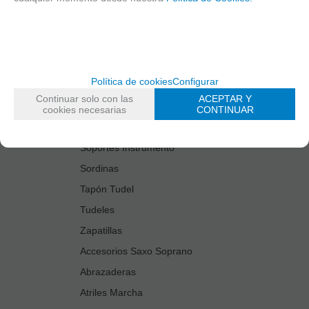
Estuches Guardacañas
Estuches Instrumento
Fundas Boquilla/Tudel
Kits Accesorios Saxo Tenor
Política de cookies
Configurar
Limpiadores
Continuar solo con las
ACEPTAR Y
Protectores Boquilla
cookies necesarias
CONTINUAR
Protectores Llaves
Soportes Instrumento
Sordinas
Tapón Tudel
Tudeles
Zapatillas
Accesorios Saxo Soprano
Abrazaderas
Atriles Marcha