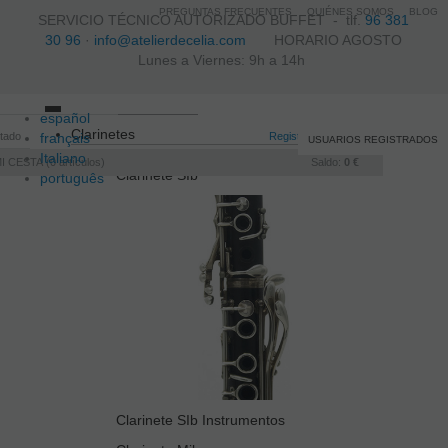
PREGUNTAS FRECUENTES
QUIÉNES SOMOS
BLOG
SERVICIO TÉCNICO AUTORIZADO BUFFET -
tlf.
96 381
30 96
·
info@atelierdecelia.com
HORARIO AGOSTO
Lunes a Viernes: 9h a 14h
español
Toggle
Clarinetes
itado
français
navigation
Registro
/
Iniciar sesión
USUARIOS REGISTRADOS
Italiano
I CESTA
0
artículos
Saldo:
0 €
Clarinete SIb
português
Clarinete SIb Instrumentos