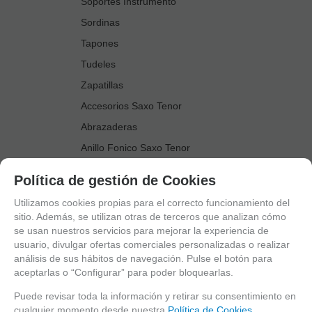
Soportes Instrumento
Sordinas
Tapones
Tudeles
Zapatillas
Accesorios Saxo Tenor
Abrazaderas
Anillo Fonico Saxo Tenor
Atriles Marcha
Política de gestión de Cookies
Boquillas
Utilizamos cookies propias para el correcto funcionamiento del
Boquilleros
sitio. Además, se utilizan otras de terceros que analizan cómo
se usan nuestros servicios para mejorar la experiencia de
Cañas
usuario, divulgar ofertas comerciales personalizadas o realizar
Cordones Arneses
análisis de sus hábitos de navegación. Pulse el botón para
aceptarlas o “Configurar” para poder bloquearlas.
Cortacañas
Deflector Saxo Tenor
Puede revisar toda la información y retirar su consentimiento en
cualquier momento desde nuestra
Política de Cookies.