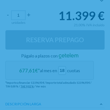
11.399
€
-
+
unidades
21.00%
IVA incluido
RESERVA PREPAGO
Págalo a plazos con
677,61
€*
al mes en
cuotas
*Importe a financiar
12.196,93 €
/
Importe total adeudado
12.196,93 €
/
TIN
0,00 %
/
TAE
9,02 %
/
Ver más
DESCRIPCIÓN LARGA