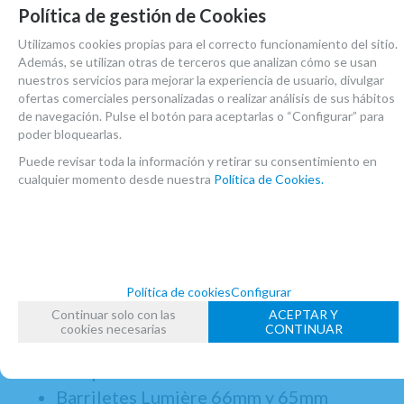
Política de gestión de Cookies
Sistema modular de colocación
Anillo de fibra de carbono
Utilizamos cookies propias para el correcto funcionamiento del sitio.
Además, se utilizan otras de terceros que analizan cómo se usan
Espigas de fibra de carbono
nuestros servicios para mejorar la experiencia de usuario, divulgar
Llaves doradas
ofertas comerciales personalizadas o realizar análisis de sus hábitos
de navegación. Pulse el botón para aceptarlas o “Configurar” para
Llave corrección de afinación y
poder bloquearlas.
resonancia de Fa grave automática
Puede revisar toda la información y retirar su consentimiento en
Llaves de trino en línea
cualquier momento desde nuestra
Política de Cookies.
Muelle helicoidal en cadencias
Tornillos de ajuste
Apoya pulgar ajustable con anilla para
correa
Política de cookies
Configurar
Zapatillas en piel negra
Continuar solo con las
ACEPTAR Y
Diseño personalizado de la zapatilla de
cookies necesarias
CONTINUAR
registro
Campana Lumière
Barriletes Lumière 66mm y 65mm