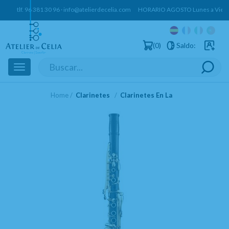
tlf.
96 381 30 96
·
info@atelierdecelia.com
HORARIO AGOSTO Lunes a Vierne
0
Saldo:
Usuarios 
Toggle
navigation
Home
Clarinetes
Clarinetes En La