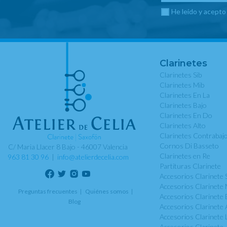
He leído y acepto
Clarinetes
Clarinetes Sib
Clarinetes Mib
Clarinetes En La
Clarinetes Bajo
Clarinetes En Do
Clarinetes Alto
Clarinetes Contrabaj
Cornos Di Basseto
C/ Maria Llacer 8 Bajo - 46007 Valencia
Clarinetes en Re
963 81 30 96
|
info@atelierdecelia.com
Partituras Clarinete
Accesorios Clarinete 
Accesorios Clarinete 
Preguntas frecuentes
Quiénes somos
Accesorios Clarinete 
Blog
Accesorios Clarinete 
Accesorios Clarinete 
Accesorios Clarinete