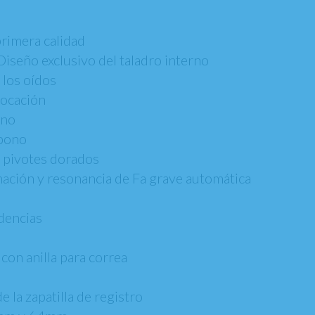
primera calidad
Diseño exclusivo del taladro interno
 los oídos
locación
ono
rbono
n pivotes dorados
inación y resonancia de Fa grave automática
adencias
con anilla para correa
a
 la zapatilla de registro