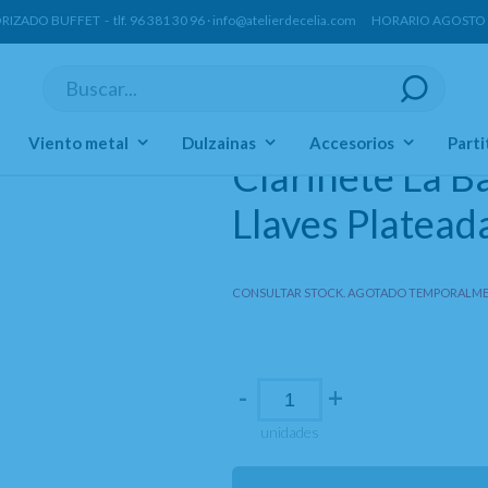
ORIZADO BUFFET -
tlf.
96 381 30 96
·
info@atelierdecelia.com
HORARIO AGOSTO Lun
Viento metal
Dulzainas
Accesorios
Parti
Clarinete La 
Llaves Platead
CONSULTAR STOCK. AGOTADO TEMPORALME
-
+
unidades