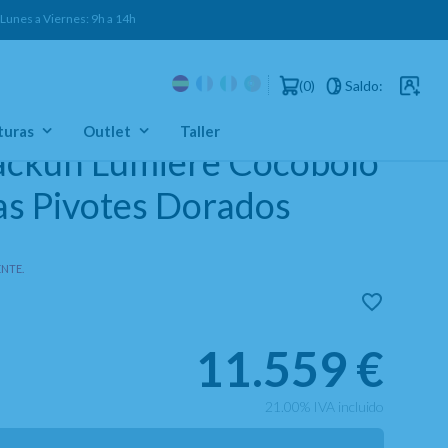
es a Viernes: 9h a 14h
0
Saldo:
Usuarios 
turas
Outlet
Taller
Backun Lumiere Cocobolo
as Pivotes Dorados
NTE.
11.559
€
21.00%
IVA incluido