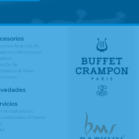
cesorios
sorios Atriles De Pie
nadores y Metrónomos
nadores
les De Pie
rcitadores de Mano
ronomos
vedades
rvicios
er de reparaciones
a
condicionados (2
mano)
0
let