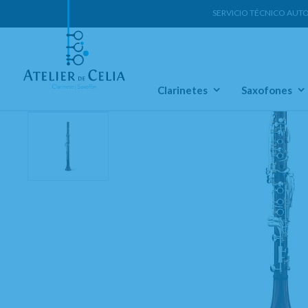
SERVICIO TÉCNICO AUT
Home
Clarinetes
Clarinetes En La
Clarinetes
Saxofones