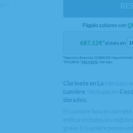
RE
Págalo a plazos con
687,12
€*
al mes en
*Importe a financiar
12.368,13 €
/
Importe tota
TIN
0,00 %
/
TAE
9,02 %
/
Ver más
Clarinete en La
fabricado 
Lumière
, fabricado en
Coc
dorados.
El Lumière lleva el clarinet
enfoca en todos los registro
grave. El Lumière posee un