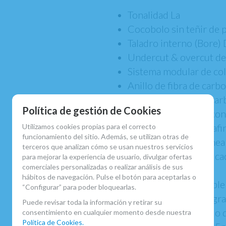
Tonalidad La
Cocobolo sin teñir de 
Taladro interno (Bore) 
Undercut & overcut de
Sistema modular de co
Anillo de fibra de carb
Espigas de fibra de ca
Política de gestión de Cookies
18 llaves plateadas co
Llave corrección de af
Utilizamos cookies propias para el correcto
funcionamiento del sitio. Además, se utilizan otras de
Llaves de trino en línea
terceros que analizan cómo se usan nuestros servicios
Muelle helicoidal en c
para mejorar la experiencia de usuario, divulgar ofertas
comerciales personalizadas o realizar análisis de sus
Tornillos de ajuste
hábitos de navegación. Pulse el botón para aceptarlas o
Apoya pulgar ajustable 
“Configurar” para poder bloquearlas.
Zapatillas en piel negr
Puede revisar toda la información y retirar su
Diseño personalizado de
consentimiento en cualquier momento desde nuestra
Política de Cookies.