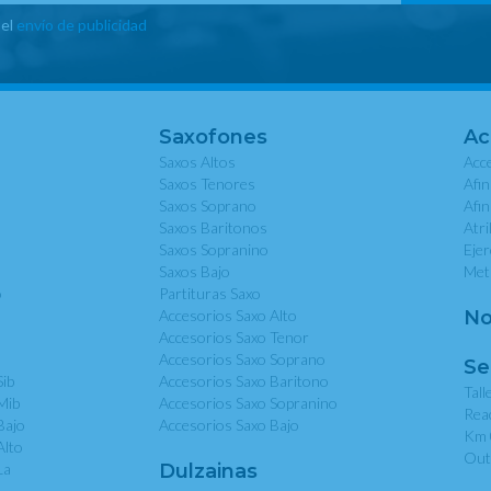
 el
envío de publicidad
Saxofones
Ac
Saxos Altos
Acce
Saxos Tenores
Afi
Saxos Soprano
Afi
Saxos Baritonos
Atri
Saxos Sopranino
Eje
Saxos Bajo
Met
o
Partituras Saxo
Accesorios Saxo Alto
No
Accesorios Saxo Tenor
Accesorios Saxo Soprano
Se
Sib
Accesorios Saxo Baritono
Tall
Mib
Accesorios Saxo Sopranino
Rea
Bajo
Accesorios Saxo Bajo
Km 
Alto
Out
La
Dulzainas