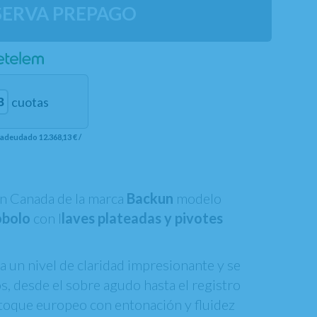
SERVA PREPAGO
cuotas
l adeudado
12.368,13 €
/
en Canada de la marca
Backun
modelo
obolo
con l
laves plateadas y pivotes
e a un nivel de claridad impresionante y se
s, desde el sobre agudo hasta el registro
 toque europeo con entonación y fluidez