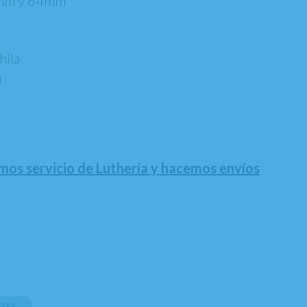
5mm y 64mm
hila
a
emos servicio de Luthería y hacemos envíos
ETES