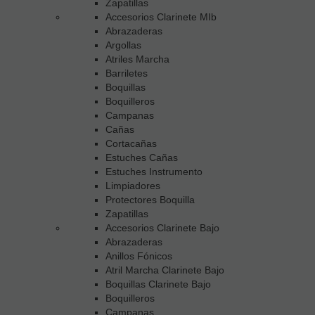
Zapatillas
Accesorios Clarinete MIb
Abrazaderas
Argollas
Atriles Marcha
Barriletes
Boquillas
Boquilleros
Campanas
Cañas
Cortacañas
Estuches Cañas
Estuches Instrumento
Limpiadores
Protectores Boquilla
Zapatillas
Accesorios Clarinete Bajo
Abrazaderas
Anillos Fónicos
Atril Marcha Clarinete Bajo
Boquillas Clarinete Bajo
Boquilleros
Campanas