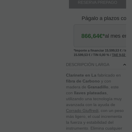
RESERVA PREPAGO
Págalo a plazos con
866,64
€*
al mes en
*Importe a financiar
15.599,53 €
/
Impo
15.599,53 €
/
TIN
0,00 %
/
TAE
9,02 %
/
DESCRIPCIÓN LARGA
Clarinete en La
fabricado en
fibra de Carbono
y con
madera de
Granadillo
, este
con
llaves plateadas
,
utilizando una tecnología muy
avanzada con la ayuda de
Corrado Giuffredi
, con un peso
más ligero, el cual incrementa
la fuerza y estabilidad del
instrumento. Elimina cualquier