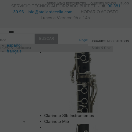
PREGUNTAS FRECUENTES
QUIÉNES SOMOS
BLOG
SERVICIO TÉCNICO AUTORIZADO BUFFET -
tlf.
96 381
30 96
·
info@atelierdecelia.com
HORARIO AGOSTO
Lunes a Viernes: 9h a 14h
Toggle
itado
navigation
Clarinetes
Registro
/
Iniciar sesión
USUARIOS REGISTRADOS
español
Clarinete SIb
I CESTA
0
artículos
Saldo:
0 €
français
Italiano
português
Clarinete SIb Instrumentos
Clarinete Mib