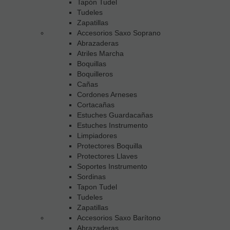
Tapón Tudel
Tudeles
Zapatillas
Accesorios Saxo Soprano
Abrazaderas
Atriles Marcha
Boquillas
Boquilleros
Cañas
Cordones Arneses
Cortacañas
Estuches Guardacañas
Estuches Instrumento
Limpiadores
Protectores Boquilla
Protectores Llaves
Soportes Instrumento
Sordinas
Tapon Tudel
Tudeles
Zapatillas
Accesorios Saxo Barítono
Abrazaderas