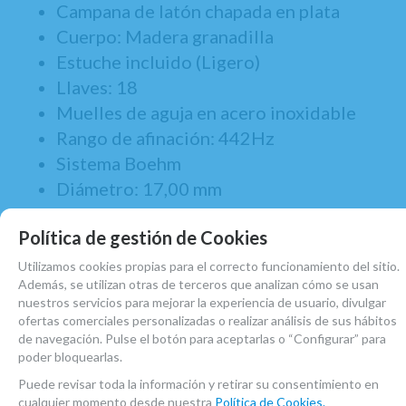
Campana de latón chapada en plata
Cuerpo: Madera granadilla
Estuche incluido (Ligero)
Llaves: 18
Muelles de aguja en acero inoxidable
Rango de afinación: 442Hz
Sistema Boehm
Diámetro: 17,00 mm
Tesitura: Desciende hasta Mi Bemol
Política de gestión de Cookies
Tudel regulable en acabado plateado
Pica ajustable
Utilizamos cookies propias para el correcto funcionamiento del sitio.
Además, se utilizan otras de terceros que analizan cómo se usan
Zapatillas de cuero
nuestros servicios para mejorar la experiencia de usuario, divulgar
ofertas comerciales personalizadas o realizar análisis de sus hábitos
de navegación. Pulse el botón para aceptarlas o “Configurar” para
poder bloquearlas.
MARCA
Puede revisar toda la información y retirar su consentimiento en
SELMER
cualquier momento desde nuestra
Política de Cookies.