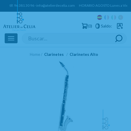
tlf.
96 381 30 96
·
info@atelierdecelia.com
HORARIO AGOSTO Lunes a Vierne
0
Saldo:
Usuarios 
Toggle
navigation
Home
Clarinetes
Clarinetes Alto