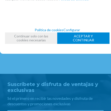
FAMILIAS RELACIONADAS
CLARINETES ALTO
CLARINETES
FECHA DE LANZAMIENTO
Miércoles, 29 Mayo 2013
Política de cookies
Configurar
Continuar solo con las
ACEPTAR Y
cookies necesarias
CONTINUAR
Suscríbete y disfruta de ventajas y
exclusivas
Sé el primero en recibir las novedades y disfruta de
descuentos y promociones exclusivas