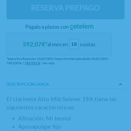
RESERVA PREPAGO
Págalo a plazos con
592,07
€*
al mes en
cuotas
*Importe a financiar
10.657,20 €
/
Importe total adeudado
10.657,20 €
/
TIN
0,00 %
/
TAE
9,02 %
/
Ver más
DESCRIPCIÓN LARGA
El clarinete Alto Mib Selmer 19A tiene las
siguientes características:
Afinación: Mi bemol
Apoyapulgar fijo