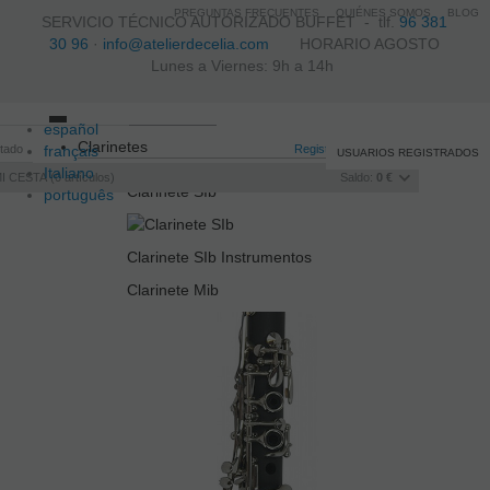
PREGUNTAS FRECUENTES
QUIÉNES SOMOS
BLOG
SERVICIO TÉCNICO AUTORIZADO BUFFET -
tlf.
96 381
30 96
·
info@atelierdecelia.com
HORARIO AGOSTO
Lunes a Viernes: 9h a 14h
español
Toggle
Clarinetes
itado
français
navigation
Registro
/
Iniciar sesión
USUARIOS REGISTRADOS
Italiano
I CESTA
0
artículos
Saldo:
0 €
Clarinete SIb
português
Clarinete SIb Instrumentos
Clarinete Mib