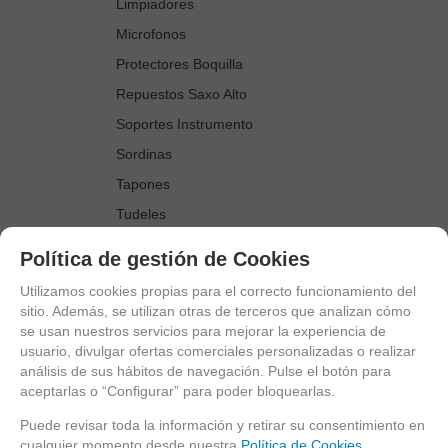
Limpiadores
Microfonos
Protectores Boquilla
Repuestos Saxo Alto
Soportes Instrumento
Sordinas
Tapones
Tudeles
Zapatillas
Política de gestión de Cookies
Accesorios Saxo Tenor
Utilizamos cookies propias para el correcto funcionamiento del
Abrazaderas
sitio. Además, se utilizan otras de terceros que analizan cómo
se usan nuestros servicios para mejorar la experiencia de
Anillo Fonico Saxo Tenor
usuario, divulgar ofertas comerciales personalizadas o realizar
Atriles Marcha
análisis de sus hábitos de navegación. Pulse el botón para
aceptarlas o “Configurar” para poder bloquearlas.
Boquillas
Boquilleros
Puede revisar toda la información y retirar su consentimiento en
cualquier momento desde nuestra
Política de Cookies.