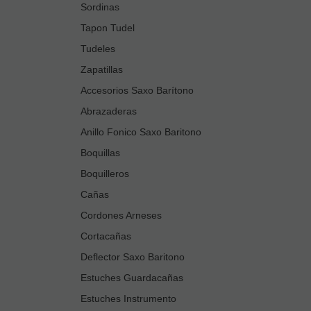
Sordinas
Tapon Tudel
Tudeles
Zapatillas
Accesorios Saxo Barítono
Abrazaderas
Anillo Fonico Saxo Baritono
Boquillas
Boquilleros
Cañas
Cordones Arneses
Cortacañas
Deflector Saxo Baritono
Estuches Guardacañas
Estuches Instrumento