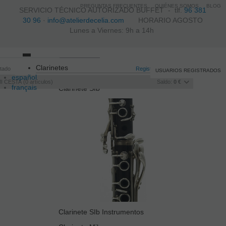
PREGUNTAS FRECUENTES
QUIÉNES SOMOS
BLOG
SERVICIO TÉCNICO AUTORIZADO BUFFET -
tlf.
96 381
30 96
·
info@atelierdecelia.com
HORARIO AGOSTO
Lunes a Viernes: 9h a 14h
Toggle
Clarinetes
itado
navigation
Registro
/
Iniciar sesión
USUARIOS REGISTRADOS
español
I CESTA
0
artículos
Saldo:
0 €
français
Clarinete SIb
Italiano
português
Clarinete SIb Instrumentos