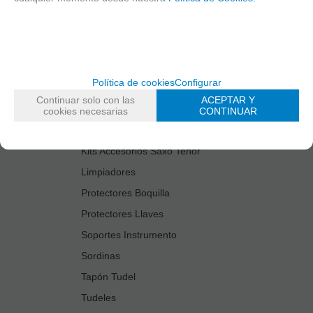
Cañas
Cordones Arneses
Cortacañas
Deflector Saxo Tenor
Política de cookies
Configurar
Estuches Guardacañas
Continuar solo con las
ACEPTAR Y
Estuches Instrumento
cookies necesarias
CONTINUAR
Fundas Boquilla/Tudel
Kits Accesorios Saxo Tenor
Limpiadores
Protectores Boquilla
Protectores Llaves
Soportes Instrumento
Sordinas
Tapón Tudel
Tudeles