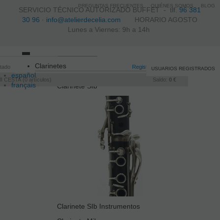
PREGUNTAS FRECUENTES
QUIÉNES SOMOS
BLOG
SERVICIO TÉCNICO AUTORIZADO BUFFET -
tlf.
96 381
30 96
·
info@atelierdecelia.com
HORARIO AGOSTO
Lunes a Viernes: 9h a 14h
Toggle
Clarinetes
itado
navigation
Registro
/
Iniciar sesión
USUARIOS REGISTRADOS
español
I CESTA
0
artículos
Saldo:
0 €
français
Clarinete SIb
Italiano
português
Clarinete SIb Instrumentos