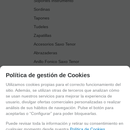
Soportes Instrumento
Sordinas
Tapones
Tudeles
Zapatillas
Accesorios Saxo Tenor
Abrazaderas
Anillo Fonico Saxo Tenor
Atriles Marcha
Política de gestión de Cookies
Boquillas
Utilizamos cookies propias para el correcto funcionamiento del
Boquilleros
sitio. Además, se utilizan otras de terceros que analizan cómo
se usan nuestros servicios para mejorar la experiencia de
Cañas
usuario, divulgar ofertas comerciales personalizadas o realizar
Cordones Arneses
análisis de sus hábitos de navegación. Pulse el botón para
aceptarlas o “Configurar” para poder bloquearlas.
Cortacañas
Deflector Saxo Tenor
Puede revisar toda la información y retirar su consentimiento en
cualquier momento desde nuestra
Política de Cookies.