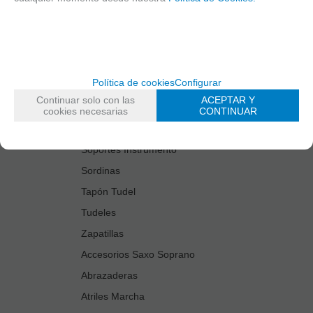
Estuches Guardacañas
Estuches Instrumento
Fundas Boquilla/Tudel
Kits Accesorios Saxo Tenor
Política de cookies
Configurar
Limpiadores
Continuar solo con las
ACEPTAR Y
Protectores Boquilla
cookies necesarias
CONTINUAR
Protectores Llaves
Soportes Instrumento
Sordinas
Tapón Tudel
Tudeles
Zapatillas
Accesorios Saxo Soprano
Abrazaderas
Atriles Marcha