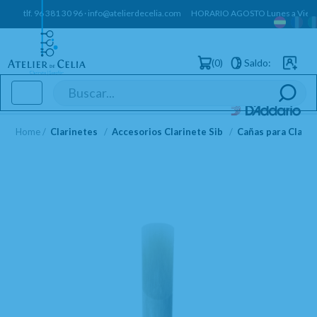
tlf.
96 381 30 96
·
info@atelierdecelia.com
HORARIO AGOSTO Lunes a Vierne
0
Saldo:
Usuarios 
Toggle
navigation
Home
Clarinetes
Accesorios Clarinete Sib
Cañas para Clarin