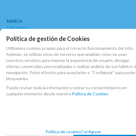
MARCA
D'Addario
FAMILIAS RELACIONADAS
Política de gestión de Cookies
ACCESORIOS CLARINETE SIB
CLARINETES
Utilizamos cookies propias para el correcto funcionamiento del sitio.
Además, se utilizan otras de terceros que analizan cómo se usan
CAÑAS PARA CLARINETE SIB
nuestros servicios para mejorar la experiencia de usuario, divulgar
ofertas comerciales personalizadas o realizar análisis de sus hábitos 
CAÑAS SISTEMA FRANCES
navegación. Pulse el botón para aceptarlas o “Configurar” para poder
bloquearlas.
FECHA DE LANZAMIENTO
Puede revisar toda la información y retirar su consentimiento en
Domingo, 27 Marzo 2022
cualquier momento desde nuestra
Política de Cookies.
Mar
Suena a plástico. No tiene la calidez de la madera. No la volvería a
Política de cookies
Configurar
comprar ni la recomendaría