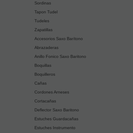
Sordinas
Tapon Tudel
Tudeles
Zapatillas
Accesorios Saxo Barítono
Abrazaderas
Anillo Fonico Saxo Baritono
Boquillas
Boquilleros
Cañas
Cordones Arneses
Cortacañas
Deflector Saxo Baritono
Estuches Guardacañas
Estuches Instrumento