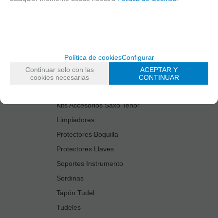
Cañas
Cordones Arneses
Cortacañas
Deflector Saxo Tenor
Política de cookies
Configurar
Estuches Guardacañas
Continuar solo con las
ACEPTAR Y
Estuches Instrumento
cookies necesarias
CONTINUAR
Fundas Boquilla/Tudel
Kits Accesorios Saxo Tenor
Limpiadores
Protectores Boquilla
Protectores Llaves
Soportes Instrumento
Sordinas
Tapón Tudel
Tudeles