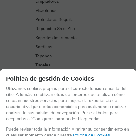
Limpiadores
Microfonos
Protectores Boquilla
Repuestos Saxo Alto
Soportes Instrumento
Sordinas
Tapones
Tudeles
Zapatillas
Política de gestión de Cookies
Accesorios Saxo Tenor
Utilizamos cookies propias para el correcto funcionamiento del
Abrazaderas
sitio. Además, se utilizan otras de terceros que analizan cómo
se usan nuestros servicios para mejorar la experiencia de
Anillo Fonico Saxo Tenor
usuario, divulgar ofertas comerciales personalizadas o realizar
Atriles Marcha
análisis de sus hábitos de navegación. Pulse el botón para
aceptarlas o “Configurar” para poder bloquearlas.
Boquillas
Boquilleros
Puede revisar toda la información y retirar su consentimiento en
cualquier momento desde nuestra
Política de Cookies.