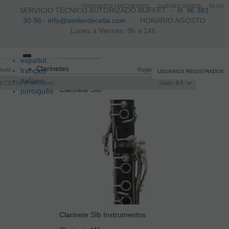
PREGUNTAS FRECUENTES
QUIÉNES SOMOS
BLOG
SERVICIO TÉCNICO AUTORIZADO BUFFET -
tlf.
96 381
30 96
·
info@atelierdecelia.com
HORARIO AGOSTO
Lunes a Viernes: 9h a 14h
español
Toggle
Clarinetes
itado
français
navigation
Registro
/
Iniciar sesión
USUARIOS REGISTRADOS
Italiano
I CESTA
0
artículos
Saldo:
0 €
Clarinete SIb
português
Clarinete SIb Instrumentos