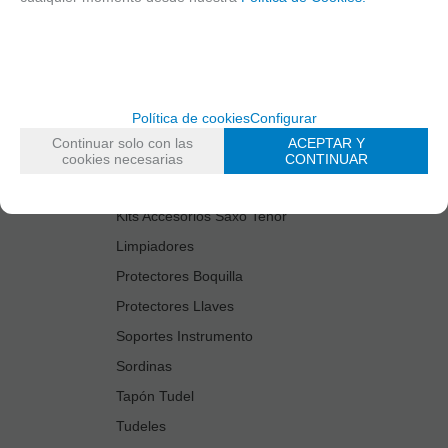
Cañas
Cordones Arneses
Cortacañas
Deflector Saxo Tenor
Política de cookies
Configurar
Estuches Guardacañas
Continuar solo con las
ACEPTAR Y
Estuches Instrumento
cookies necesarias
CONTINUAR
Fundas Boquilla/Tudel
Kits Accesorios Saxo Tenor
Limpiadores
Protectores Boquilla
Protectores Llaves
Soportes Instrumento
Sordinas
Tapón Tudel
Tudeles