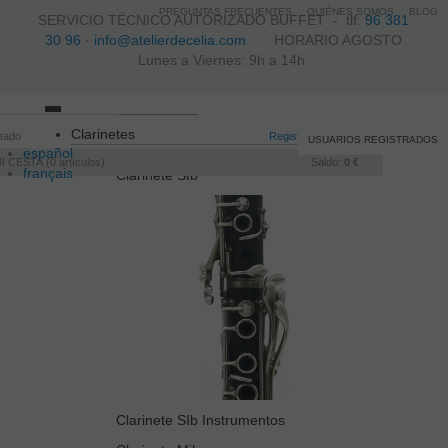
PREGUNTAS FRECUENTES
QUIÉNES SOMOS
BLOG
SERVICIO TÉCNICO AUTORIZADO BUFFET -
tlf.
96 381
30 96
·
info@atelierdecelia.com
HORARIO AGOSTO
Lunes a Viernes: 9h a 14h
Toggle
Clarinetes
itado
navigation
Registro
/
Iniciar sesión
USUARIOS REGISTRADOS
español
I CESTA
0
artículos
Saldo:
0 €
français
Clarinete SIb
Italiano
português
Clarinete SIb Instrumentos