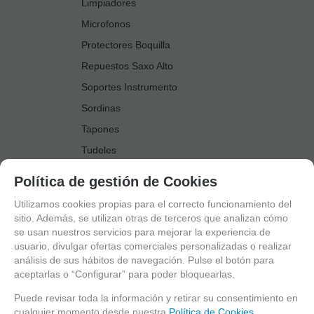
Limpiadores
Microfonos
Protectores Boquilla
Repuestos Saxo Alto
Soportes Instrumento
Sordinas
Tapones
Tudeles
Zapatillas
Política de gestión de Cookies
Accesorios Saxo Tenor
Utilizamos cookies propias para el correcto funcionamiento del
Abrazaderas
sitio. Además, se utilizan otras de terceros que analizan cómo
se usan nuestros servicios para mejorar la experiencia de
Anillo Fonico Saxo Tenor
usuario, divulgar ofertas comerciales personalizadas o realizar
Atriles Marcha
análisis de sus hábitos de navegación. Pulse el botón para
aceptarlas o “Configurar” para poder bloquearlas.
Boquillas
Boquilleros
Puede revisar toda la información y retirar su consentimiento en
cualquier momento desde nuestra
Política de Cookies.