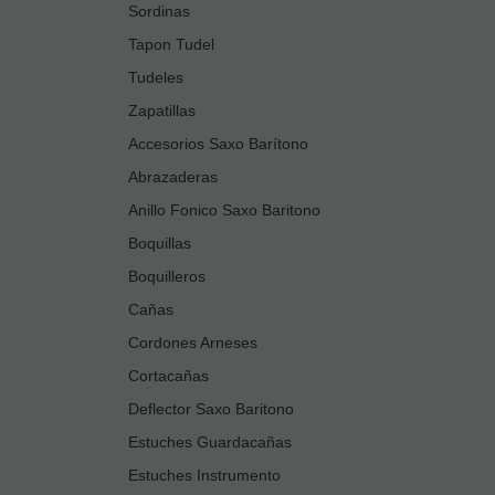
Sordinas
Tapon Tudel
Tudeles
Zapatillas
Accesorios Saxo Barítono
Abrazaderas
Anillo Fonico Saxo Baritono
Boquillas
Boquilleros
Cañas
Cordones Arneses
Cortacañas
Deflector Saxo Baritono
Estuches Guardacañas
Estuches Instrumento