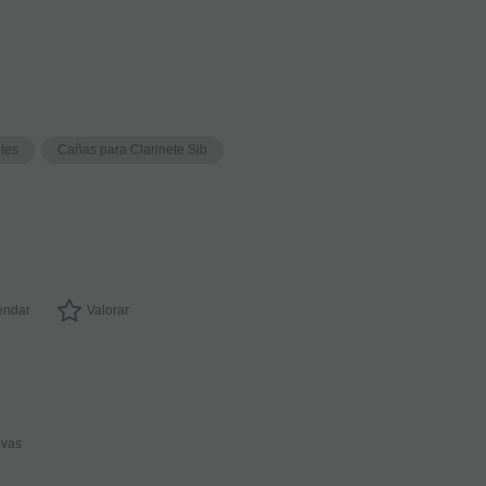
etes
Cañas para Clarinete Sib
ndar
Valorar
ivas