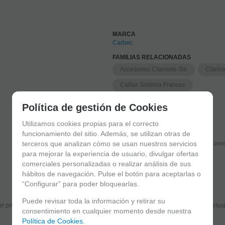
MARCA
Carbec
FAMILIAS RELACIONADAS
Accesorios Clarinete Sib
Clarin
Cañas Sistema Frances
FECHA DE LANZAMIENTO
Política de gestión de Cookies
Sábado, 5 Julio 2025
Utilizamos cookies propias para el correcto
funcionamiento del sitio. Además, se utilizan otras de
terceros que analizan cómo se usan nuestros servicios
Solicitar más info
Recome
para mejorar la experiencia de usuario, divulgar ofertas
comerciales personalizadas o realizar análisis de sus
hábitos de navegación. Pulse el botón para aceptarlas o
“Configurar” para poder bloquearlas.
Suscríbete y disfruta de ventajas y exclusivas
Puede revisar toda la información y retirar su
el primero en recibir las novedades y disfruta de descuentos y promociones exclus
consentimiento en cualquier momento desde nuestra
Política de Cookies.