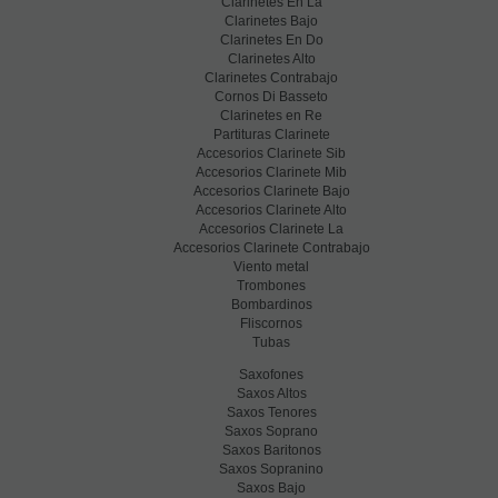
Clarinetes En La
Clarinetes Bajo
Clarinetes En Do
Clarinetes Alto
Clarinetes Contrabajo
Cornos Di Basseto
Clarinetes en Re
Partituras Clarinete
Accesorios Clarinete Sib
Accesorios Clarinete Mib
Accesorios Clarinete Bajo
Accesorios Clarinete Alto
Accesorios Clarinete La
Accesorios Clarinete Contrabajo
Viento metal
Trombones
Bombardinos
Fliscornos
Tubas
Saxofones
Saxos Altos
Saxos Tenores
Saxos Soprano
Saxos Baritonos
Saxos Sopranino
Saxos Bajo