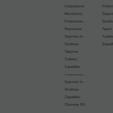
Cortacañas
Limpiadores
Microfonos
Ejercitadores de Respiración
Entrenadores Digitación
Protectores Boquilla
Sordin
Repuestos Saxo Alto
Estuches Guardacañas
Tapón 
Soportes Instrumento
Estuches Instrumento
Tudele
Sordinas
Fundas o Estuches Boquilla
Zapatil
Grasas
Tapones
Tudeles
Kits Accesorios Clarinete Sib
Limpiadores
Zapatillas
Protectores Boquilla
Soportes Instrumento
Sordinas
Zapatillas
Clarinete DO