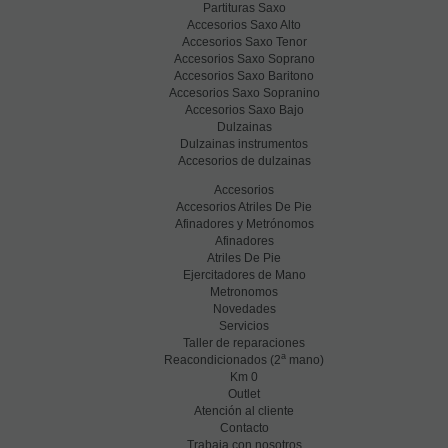
Partituras Saxo
Accesorios Saxo Alto
Accesorios Saxo Tenor
Accesorios Saxo Soprano
Accesorios Saxo Baritono
Accesorios Saxo Sopranino
Accesorios Saxo Bajo
Dulzainas
Dulzainas instrumentos
Accesorios de dulzainas
Accesorios
Accesorios Atriles De Pie
Afinadores y Metrónomos
Afinadores
Atriles De Pie
Ejercitadores de Mano
Metronomos
Novedades
Servicios
Taller de reparaciones
a
Reacondicionados (2
mano)
Km 0
Outlet
Atención al cliente
Contacto
Trabaja con nosotros