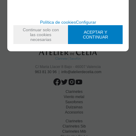
He leído y acepto el
envío de publicidad
Política de cookies
Configurar
Continuar solo con
ACEPTAR Y
las cookies
CONTINUAR
necesarias
C/ Maria Llacer 8 Bajo - 46007 Valencia
963 81 30 96
|
info@atelierdecelia.com
Clarinetes
Viento metal
Saxofones
Dulzainas
Accesorios
Clarinetes
Clarinetes Sib
Clarinetes Mib