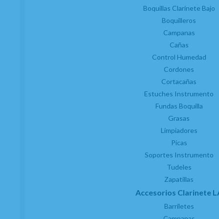
AÑADIR A CESTA
Boquillas Clarinete Bajo
Boquilleros
Campanas
Cañas
Control Humedad
Cordones
Cortacañas
Estuches Instrumento
Fundas Boquilla
Grasas
Limpiadores
Picas
Soportes Instrumento
Tudeles
Zapatillas
Accesorios Clarinete L
(4)
Barriletes
Estuche Guardacañas Clarinete Sib/ Mib 8 Cañas
Campanas