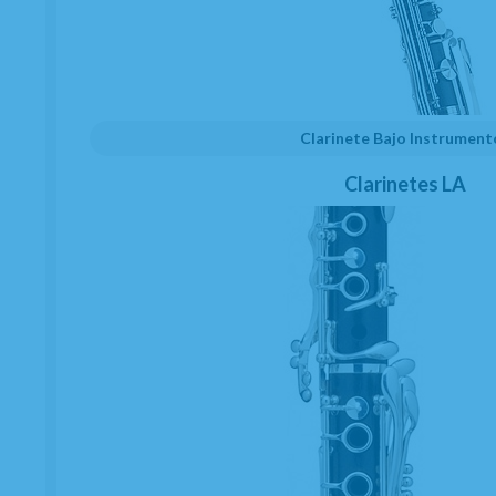
Una excelente respuesta en todos los
registros
Flexibilidad que permite la ejecución de
grandes intervalos en legato y staccato.
Clarinete Bajo Instrument
Para Clarinete Mib, además de la dureza que
Clarinetes LA
te presentamos en esta ficha, también
disponemos de
1
1 1/2
,
2
,
2 1/2
,
3
,
3 1/2
,
4
.
EL PRECIO CORRESPONDE A 1 CAÑA.
La
caja de Cañas Clarinete Mib Vandoren
Tradicional 1 contiene 10 uds, pero pueden
ser compradas por unidades sueltas.