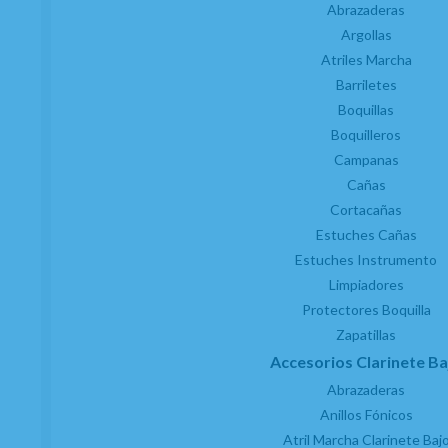
Abrazaderas
Argollas
Atriles Marcha
Barriletes
Boquillas
Boquilleros
Campanas
Cañas
Cortacañas
Estuches Cañas
Estuches Instrumento
Estuche Guardacañas 6 Cañas Clarinete/Saxo
Limpiadores
Alto/Soprano Vandoren HRC10 Higrométrico
Protectores Boquilla
Zapatillas
EN STOCK. CÓMPRALO Y LO RECIBIRÁS AL DIA SIGUIENTE LABORABLE ANTES
DE LAS 14:00 HORAS PENINSULA
Accesorios Clarinete Ba
35,72
€
-
+
Abrazaderas
Anillos Fónicos
21.00%
IVA incluido
unidad
Atril Marcha Clarinete Baj