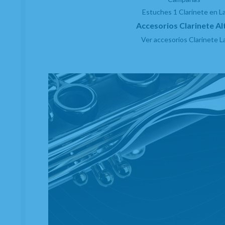
Vandoren VRC810
Estuches 1 Clarinete en L
EN STOCK. CÓMPRALO Y LO RECIBIRÁS AL DIA SIGUIENTE LABORABLE ANTES
Accesorios Clarinete Al
DE LAS 14:00 HORAS PENINSULA
Ver accesorios Clarinete L
33,37
€
-
+
21.00%
IVA incluido
unidad
AÑADIR A CESTA
Suscríbete y disfruta de ventajas y
exclusivas
Sé el primero en recibir las novedades y disfruta de
descuentos y promociones exclusivas