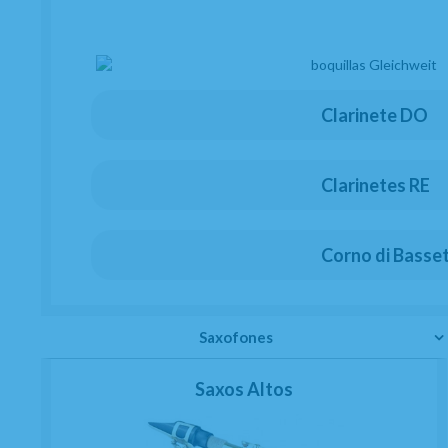
Preguntas frecuentes
Quiénes somos
Blog
Clarinetes
Clarinete DO
Viento metal
Saxofones
Dulzainas
Clarinetes RE
Accesorios
Novedades
Corno di Basse
Servicios
Taller de reparaciones
a
Reacondicionados (2
mano)
Saxofones
Km 0
Outlet
Saxos Altos
Atención al cliente
Contacto