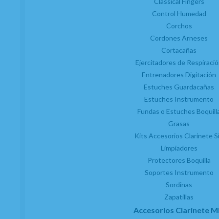
Classical Fingers
Control Humedad
Corchos
Cordones Arneses
Cortacañas
(1)
Ejercitadores de Respiraci
Cortacañas Clarinete Mib o Requinto Marca
Entrenadores Digitación
Cordier 5030-RT1
Estuches Guardacañas
EN STOCK. CÓMPRALO Y LO RECIBIRÁS AL DIA SIGUIENTE LABORABLE ANTES
Estuches Instrumento
DE LAS 14:00 HORAS PENINSULA
Fundas o Estuches Boquill
61,10
€
-
+
Grasas
21.00%
IVA incluido
unidad
Kits Accesorios Clarinete S
Limpiadores
AÑADIR A CESTA
Protectores Boquilla
Soportes Instrumento
Sordinas
Zapatillas
Accesorios Clarinete M