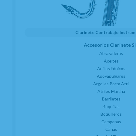
Miércoles, 29 Mayo 2013
unidades
Clarinete Contrabajo Instru
Accesorios Clarinete S
RELACIONADOS
Abrazaderas
Aceites
Anillos Fónicos
Apoyapulgares
Argollas Porta Atril
Atriles Marcha
Barriletes
Boquillas
Boquilleros
Campanas
Cañas