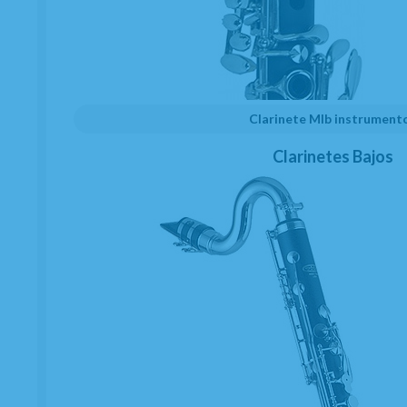
2,62
€
/ud.
CAJA 10 ud.
26,20€
UNIDAD 1 ud.
2,62€
21.00%
IVA incluido
Clarinete MIb instrument
Clarinetes Bajos
AÑADIR A CESTA
La
caña Tradicional de Vandoren
aúna la
punta más fina con el corazón más grueso,
permitiendo así una articulación impecable
con una sonoridad llena y brillante.
Principales
características
: