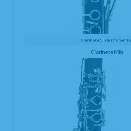
Clarinete SIb Instrument
Caña Clarinete Mib o
Clarinete Mib
Requinto Vandoren
Tradicional 3 1/2
DISPONIBLE EN:
CAJA: 10
UNIDAD: 1
EN STOCK. CÓMPRALO Y LO RECIBIRÁS AL DIA SIGUIENTE LABORABLE ANTES
DE LAS 14:00 HORAS PENINSULA
ENTREGA 24 HORAS (PEDIDOS HECHOS ANTES DE LAS 15:00 HORAS)