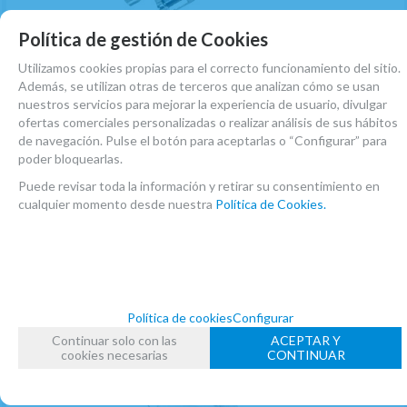
Política de gestión de Cookies
Utilizamos cookies propias para el correcto funcionamiento del sitio.
(1)
Cortacañas Clarinete Mib o Requinto Marca
Además, se utilizan otras de terceros que analizan cómo se usan
Cordier 5030-RT1
nuestros servicios para mejorar la experiencia de usuario, divulgar
ofertas comerciales personalizadas o realizar análisis de sus hábitos
EN STOCK. CÓMPRALO Y LO RECIBIRÁS AL DIA SIGUIENTE LABORABLE ANTES
de navegación. Pulse el botón para aceptarlas o “Configurar” para
DE LAS 14:00 HORAS PENINSULA
poder bloquearlas.
61,10
€
-
+
Puede revisar toda la información y retirar su consentimiento en
cualquier momento desde nuestra
Política de Cookies.
21.00%
IVA incluido
unidad
AÑADIR A CESTA
Política de cookies
Configurar
Continuar solo con las
ACEPTAR Y
cookies necesarias
CONTINUAR