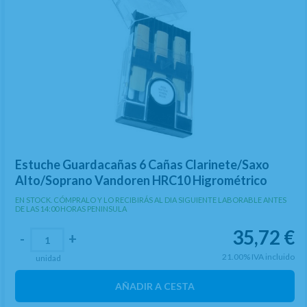
Estuche Guardacañas 6 Cañas Clarinete/Saxo
Alto/Soprano Vandoren HRC10 Higrométrico
EN STOCK. CÓMPRALO Y LO RECIBIRÁS AL DIA SIGUIENTE LABORABLE ANTES
DE LAS 14:00 HORAS PENINSULA
35,72
€
-
+
21.00%
IVA incluido
unidad
AÑADIR A CESTA