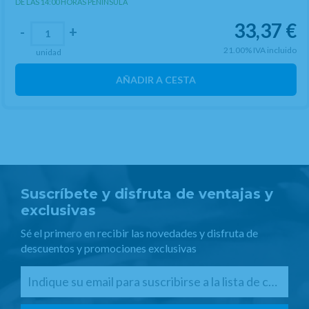
DE LAS 14:00 HORAS PENINSULA
33,37
€
-
+
21.00%
IVA incluido
unidad
AÑADIR A CESTA
Suscríbete y disfruta de ventajas y
exclusivas
Sé el primero en recibir las novedades y disfruta de
descuentos y promociones exclusivas