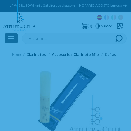
tlf.
96 381 30 96
·
info@atelierdecelia.com
HORARIO AGOSTO Lunes a Vierne
0
Saldo:
Usuarios 
Toggle
navigation
Home
Clarinetes
Accesorios Clarinete Mib
Cañas