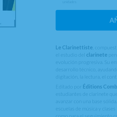
unidades
A
Le Clarinettiste
, compues
el estudio del
clarinete
pens
evolución progresiva. Su en
desarrollo técnico, ayudand
digitación, la lectura, el con
Editado por
Éditions Com
estudiantes de clarinete qu
avanzar con una base sólida
escuelas de música y clases p
como para el seguimiento c