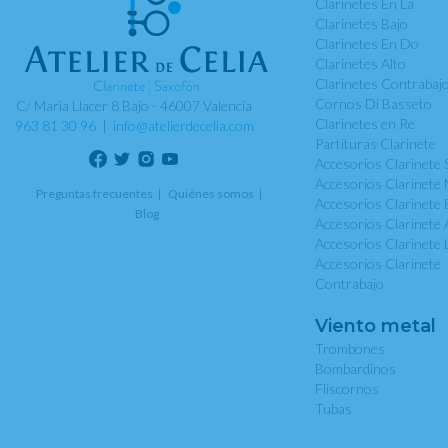
Clarinetes En La
Clarinetes Bajo
Clarinetes En Do
Clarinetes Alto
Clarinetes Contrabaj
Cornos Di Basseto
C/ Maria Llacer 8 Bajo - 46007 Valencia
Clarinetes en Re
963 81 30 96
|
info@atelierdecelia.com
Partituras Clarinete
Accesorios Clarinete 
Accesorios Clarinete 
Preguntas frecuentes
Quiénes somos
Accesorios Clarinete 
Blog
Accesorios Clarinete 
Accesorios Clarinete 
Accesorios Clarinete
Contrabajo
Viento metal
Trombones
Bombardinos
Fliscornos
Tubas