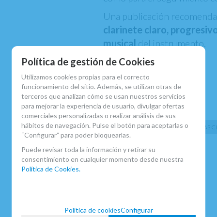
Una publicación recomenda
clarinete claro, progresiv
musical
del instrumento.
Política de gestión de Cookies
Utilizamos cookies propias para el correcto
funcionamiento del sitio. Además, se utilizan otras de
MARCA
terceros que analizan cómo se usan nuestros servicios
EDITIONS COMBRE
para mejorar la experiencia de usuario, divulgar ofertas
FAMILIAS RELACIONADAS
comerciales personalizadas o realizar análisis de sus
hábitos de navegación. Pulse el botón para aceptarlas o
PARTITURAS
PARTITURAS C
“Configurar” para poder bloquearlas.
FECHA DE LANZAMIENTO
Puede revisar toda la información y retirar su
Sábado, 23 Mayo 2026
consentimiento en cualquier momento desde nuestra
Política de Cookies.
Política de cookies
Configurar