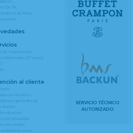
nadores
les De Pie
rcitadores de Mano
ronomos
vedades
rvicios
er de reparaciones
a
condicionados (2
mano)
0
let
ención al cliente
tacto
baja con nosotros
diciones generales de
SERVICIO TÉCNICO
tratación
AUTORIZADO
tos de envío
tica de privacidad
tica de cookies
sentimiento envío