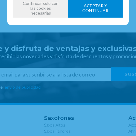
Continuar solo con
ACEPTAR Y
las cookies
CONTINUAR
necesarias
 y disfruta de ventajas y exclusiva
 recibir las novedades y disfruta de descuentos y promocio
 el
envío de publicidad
Saxofones
Ac
Saxos Altos
Acce
Saxos Tenores
Afi