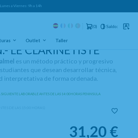
es a Viernes: 9h a 14h
0
Saldo:
Usuarios 
turas
Outlet
Taller
.- LE CLARINETISTE
almel
es un método práctico y progresivo
 estudiantes que desean desarrollar técnica,
ad interpretativa de forma ordenada.
A SIGUIENTE LABORABLE ANTES DE LAS 14:00 HORAS PENINSULA
TES DE LAS 15:00 HORAS)
31,20
€