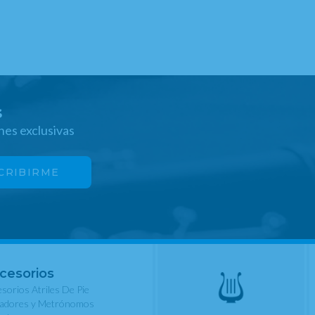
s
nes exclusivas
cesorios
sorios Atriles De Pie
nadores y Metrónomos