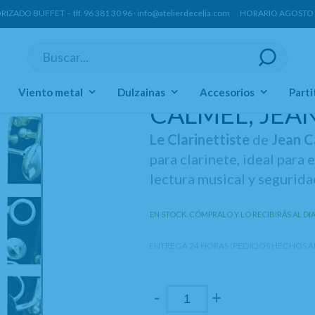
ORIZADO BUFFET -
tlf.
96 381 30 96
·
info@atelierdecelia.com
HORARIO AGOSTO Lun
Viento metal
Dulzainas
Accesorios
Parti
CALMEL, JEAN
Le Clarinettiste
de
Jean C
para clarinete, ideal para
lectura musical y segurid
EN STOCK. CÓMPRALO Y LO RECIBIRÁS AL DI
ENTREGA 24 HORAS (PEDIDOS HECHOS AN
-
+