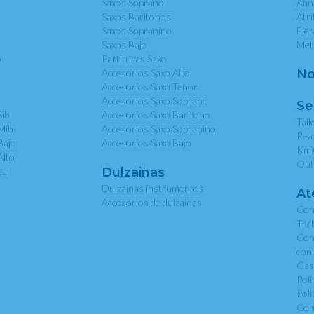
Saxos Soprano
Afi
Saxos Baritonos
Atri
Saxos Sopranino
Eje
Saxos Bajo
Met
o
Partituras Saxo
Accesorios Saxo Alto
No
Accesorios Saxo Tenor
Accesorios Saxo Soprano
Se
Sib
Accesorios Saxo Baritono
Tall
Mib
Accesorios Saxo Sopranino
Rea
Bajo
Accesorios Saxo Bajo
Km 
Alto
Out
La
Dulzainas
Dulzainas instrumentos
At
Accesorios de dulzainas
Con
Tra
Con
con
Gas
Polí
Polí
Con