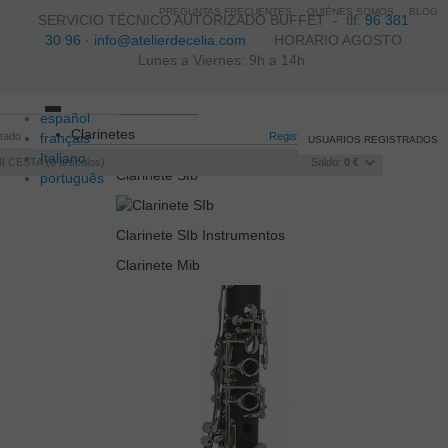
PREGUNTAS FRECUENTES
QUIÉNES SOMOS
BLOG
SERVICIO TÉCNICO AUTORIZADO BUFFET -
tlf.
96 381
30 96
·
info@atelierdecelia.com
HORARIO AGOSTO
Lunes a Viernes: 9h a 14h
español
Toggle
Clarinetes
itado
français
navigation
Registro
/
Iniciar sesión
USUARIOS REGISTRADOS
Italiano
I CESTA
0
artículos
Saldo:
0 €
Clarinete SIb
português
Clarinete SIb Instrumentos
Clarinete Mib