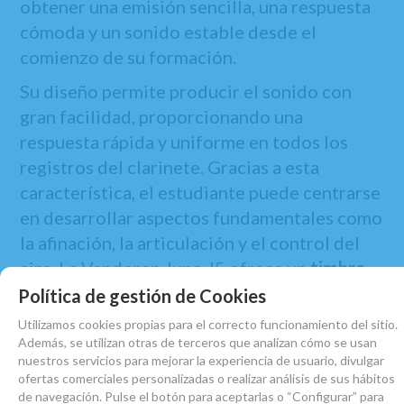
obtener una emisión sencilla, una respuesta
cómoda y un sonido estable desde el
comienzo de su formación.
Su diseño permite producir el sonido con
gran facilidad, proporcionando una
respuesta rápida y uniforme en todos los
registros del clarinete. Gracias a esta
característica, el estudiante puede centrarse
en desarrollar aspectos fundamentales como
la afinación, la articulación y el control del
aire. La Vandoren Juno J5 ofrece un
timbre
redondo, equilibrado y bien centrado
, lo que
Política de gestión de Cookies
permite mantener un sonido homogéneo
Utilizamos cookies propias para el correcto funcionamiento del sitio.
tanto en el registro grave como en el medio y
Además, se utilizan otras de terceros que analizan cómo se usan
nuestros servicios para mejorar la experiencia de usuario, divulgar
agudo del instrumento.
ofertas comerciales personalizadas o realizar análisis de sus hábitos
de navegación. Pulse el botón para aceptarlas o “Configurar” para
Esta boquilla está fabricada en
acrílico de