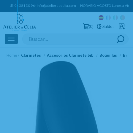
tlf.
96 381 30 96
·
info@atelierdecelia.com
HORARIO AGOSTO Lunes a Vierne
0
Saldo:
Usuarios 
Toggle
navigation
Home
Clarinetes
Accesorios Clarinete Sib
Boquillas
Boqui