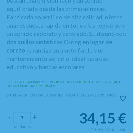
buscan una emisión fácil y un sonido
equilibrado desde las primeras notas.
Fabricada en acrílico de alta calidad, ofrece
una respuesta rápida en todos los registros y
un sonido redondo y centrado. Su diseño con
dos anillos sintéticos O-ring en lugar de
corcho
garantiza un ajuste fiable y un
mantenimiento sencillo, ideal para uso
educativo y bandas escolares.
EN STOCK. CÓMPRALO Y LO RECIBIRÁS AL DIA SIGUIENTE LABORABLE ANTES
DE LAS 14:00 HORAS PENINSULA
ENTREGA 24 HORAS (PEDIDOS HECHOS ANTES DE LAS 15:00 HORAS)
34,15
€
-
+
unidades
21.00%
IVA incluido