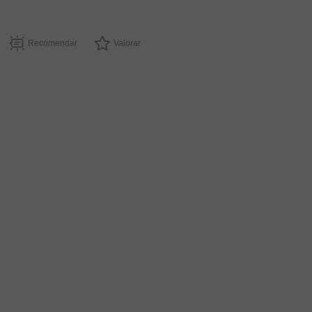
Recomendar
Valorar
(1)
Funda
Boquilla
Vandoren
neopreno
para