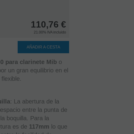
110,76
€
21.00%
IVA incluido
AÑADIR A CESTA
Caña
 para clarinete Mib
o
Clarinete
Mib
or un gran equilibrio en el
o
Requinto
flexible.
Gonzalez
RC
3
illa
: La abertura de la
EN STOCK.
CÓMPRALO
l espacio entre la punta de
Y LO
RECIBIRÁS
 la boquilla. Para la
AL DIA
SIGUIENTE
LABORABLE
rtura es de
117mm
lo que
ANTES DE
LAS 14:00