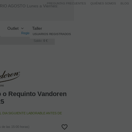
PREGUNTAS FRECUENTES
QUIÉNES SOMOS
BLOG
AGOSTO Lunes a Viernes:
Outlet
Taller
Registro
/
Iniciar sesión
USUARIOS REGISTRADOS
Saldo:
0 €
Relacionados
ib o Requinto Vandoren
25
L DIA SIGUIENTE LABORABLE ANTES DE
 de las 15:00 horas)