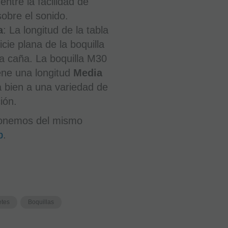
entre la facilidad de
HORAS
PENINSULA
sobre el sonido.
a
: La longitud de la tabla
icie plana de la boquilla
1,85
la caña. La boquilla M30
€
iene una longitud
Media
21.00%
IVA
incluido
 bien a una variedad de
ión.
-
onemos del mismo
+
b
.
AÑADIR
A
CESTA
etes
Boquillas