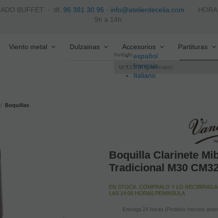
ZADO BUFFET -
tlf.
96 381 30 96
·
info@atelierdecelia.com
HORARIO 
9h a 14h
Viento metal
Dulzainas
Accesorios
Partituras
Invitado
español
français
MI CESTA
0
artículos
Italiano
português
Boquillas
Boquilla Clarinete M
Tradicional M30 CM3
EN STOCK. CÓMPRALO Y LO RECIBIRÁS A
LAS 14:00 HORAS PENINSULA
Entrega 24 horas (Pedidos hechos antes