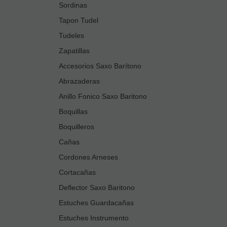
Sordinas
Tapon Tudel
Tudeles
Zapatillas
Accesorios Saxo Barítono
Abrazaderas
Anillo Fonico Saxo Baritono
Boquillas
Boquilleros
Cañas
Cordones Arneses
Cortacañas
Deflector Saxo Baritono
Estuches Guardacañas
Estuches Instrumento