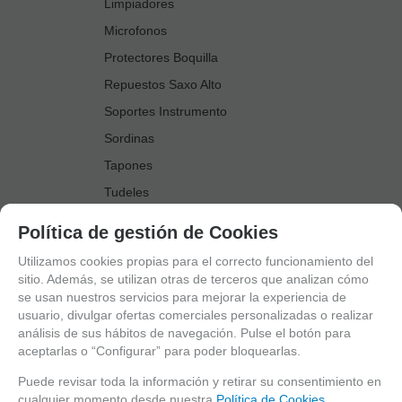
Limpiadores
Microfonos
Protectores Boquilla
Repuestos Saxo Alto
Soportes Instrumento
Sordinas
Tapones
Tudeles
Zapatillas
Política de gestión de Cookies
Accesorios Saxo Tenor
Utilizamos cookies propias para el correcto funcionamiento del
Abrazaderas
sitio. Además, se utilizan otras de terceros que analizan cómo
se usan nuestros servicios para mejorar la experiencia de
Anillo Fonico Saxo Tenor
usuario, divulgar ofertas comerciales personalizadas o realizar
Atriles Marcha
análisis de sus hábitos de navegación. Pulse el botón para
aceptarlas o “Configurar” para poder bloquearlas.
Boquillas
Boquilleros
Puede revisar toda la información y retirar su consentimiento en
cualquier momento desde nuestra
Política de Cookies.