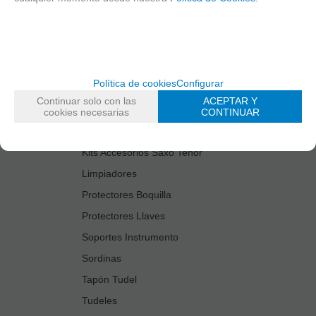
Cañas
Cordones Arneses
Cortacañas
Deflector Saxo Tenor
Política de cookies
Configurar
Estuches Guardacañas
Continuar solo con las
ACEPTAR Y
Estuches Instrumento
cookies necesarias
CONTINUAR
Fundas Boquilla/Tudel
Kits Accesorios Saxo Tenor
Limpiadores
Protectores Boquilla
Protectores Llaves
Soportes Instrumento
Sordinas
Tapón Tudel
Tudeles