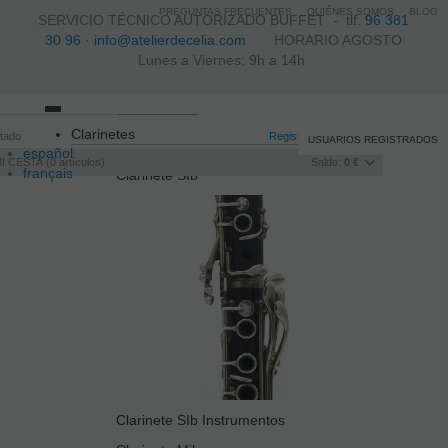
PREGUNTAS FRECUENTES
QUIÉNES SOMOS
BLOG
SERVICIO TÉCNICO AUTORIZADO BUFFET -
tlf.
96 381
30 96
·
info@atelierdecelia.com
HORARIO AGOSTO
Lunes a Viernes: 9h a 14h
Toggle
Clarinetes
itado
navigation
Registro
/
Iniciar sesión
USUARIOS REGISTRADOS
español
I CESTA
0
artículos
Saldo:
0 €
français
Clarinete SIb
Italiano
português
Clarinete SIb Instrumentos