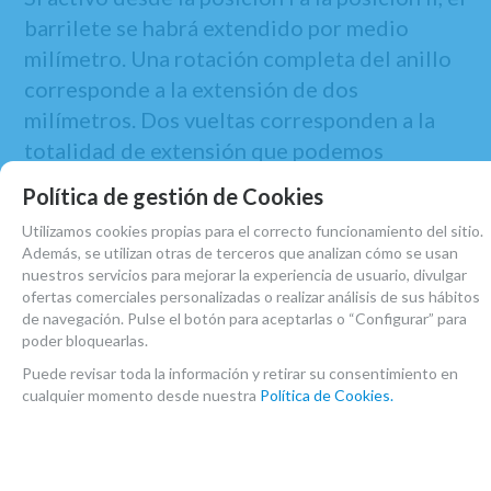
barrilete se habrá extendido por medio
milímetro. Una rotación completa del anillo
corresponde a la extensión de dos
milímetros. Dos vueltas corresponden a la
totalidad de extensión que podemos
obtener 4mm.
Política de gestión de Cookies
Barrilete Paulus & Schuler proporciona al
Utilizamos cookies propias para el correcto funcionamiento del sitio.
intérprete una gran seguridad de precisión y
Además, se utilizan otras de terceros que analizan cómo se usan
nuestros servicios para mejorar la experiencia de usuario, divulgar
no se mueve al tocar, por lo que es un
ofertas comerciales personalizadas o realizar análisis de sus hábitos
barrilete muy útil.
de navegación. Pulse el botón para aceptarlas o “Configurar” para
poder bloquearlas.
Está fabricado TODO en granadilla y la unión
Puede revisar toda la información y retirar su consentimiento en
entre ambas partes del barrilete, la cual
cualquier momento desde nuestra
Política de Cookies.
permite su extensión, es un aro metálico.
En Atelier de Celia disponemos de otros
barriletes para modelos de