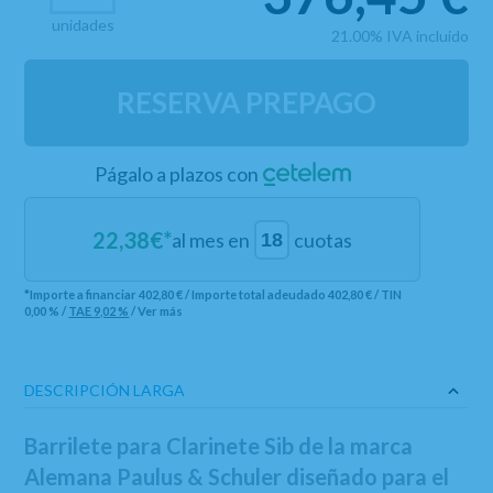
unidades
21.00%
IVA incluido
RESERVA PREPAGO
Págalo a plazos con
22,38
€*
al mes en
cuotas
*Importe a financiar
402,80 €
/
Importe total adeudado
402,80 €
/
TIN
0,00 %
/
TAE
9,02 %
/
Ver más
DESCRIPCIÓN LARGA
Barrilete para Clarinete Sib de la marca
Alemana Paulus & Schuler diseñado para el