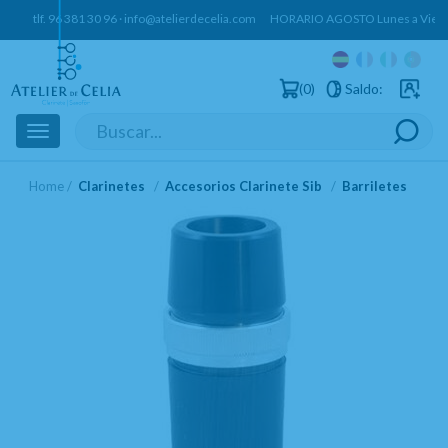
tlf.
96 381 30 96
·
info@atelierdecelia.com
HORARIO AGOSTO Lunes a Vierne
0
Saldo:
Usuarios 
Toggle
navigation
Home
Clarinetes
Accesorios Clarinete Sib
Barriletes