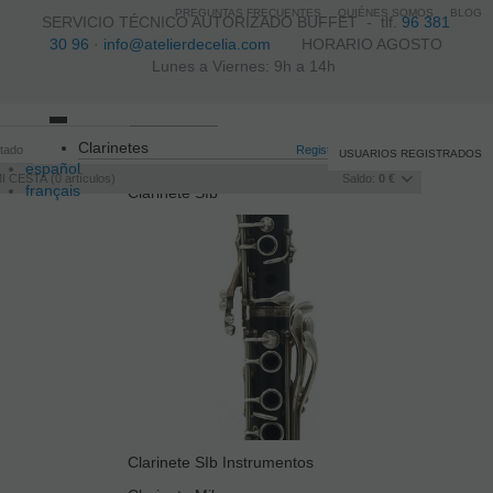
PREGUNTAS FRECUENTES
QUIÉNES SOMOS
BLOG
SERVICIO TÉCNICO AUTORIZADO BUFFET -
tlf.
96 381
30 96
·
info@atelierdecelia.com
HORARIO AGOSTO
Lunes a Viernes: 9h a 14h
Toggle
Clarinetes
itado
navigation
Registro
/
Iniciar sesión
USUARIOS REGISTRADOS
español
I CESTA
0
artículos
Saldo:
0 €
français
Clarinete SIb
Italiano
português
Clarinete SIb Instrumentos