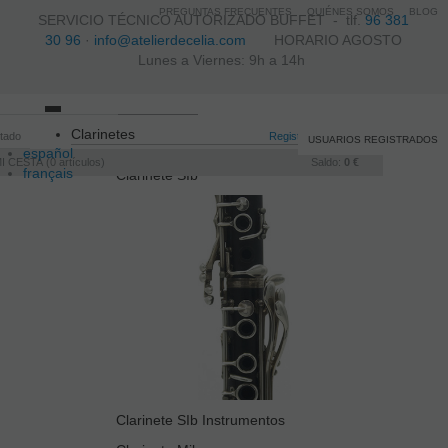
PREGUNTAS FRECUENTES
QUIÉNES SOMOS
BLOG
SERVICIO TÉCNICO AUTORIZADO BUFFET -
tlf.
96 381
30 96
·
info@atelierdecelia.com
HORARIO AGOSTO
Lunes a Viernes: 9h a 14h
Toggle
Clarinetes
itado
navigation
Registro
/
Iniciar sesión
USUARIOS REGISTRADOS
español
I CESTA
0
artículos
Saldo:
0 €
français
Clarinete SIb
Italiano
português
Clarinete SIb Instrumentos