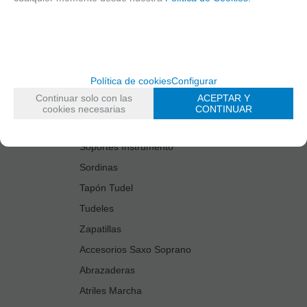
Estuches Guardacañas
Estuches Instrumento
Fundas Boquilla/Tudel
Kits Accesorios Saxo Tenor
Política de cookies
Configurar
Limpiadores
Continuar solo con las
ACEPTAR Y
Protectores Boquilla
cookies necesarias
CONTINUAR
Protectores Llaves
Soportes Instrumento
Sordinas
Tapón Tudel
Tudeles
Zapatillas
Accesorios Saxo Soprano
Abrazaderas
Atriles Marcha