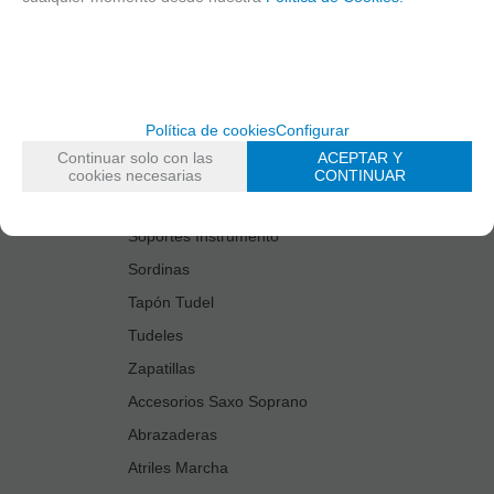
Estuches Guardacañas
Estuches Instrumento
Fundas Boquilla/Tudel
Kits Accesorios Saxo Tenor
Política de cookies
Configurar
Limpiadores
Continuar solo con las
ACEPTAR Y
Protectores Boquilla
cookies necesarias
CONTINUAR
Protectores Llaves
Soportes Instrumento
Sordinas
Tapón Tudel
Tudeles
Zapatillas
Accesorios Saxo Soprano
Abrazaderas
Atriles Marcha