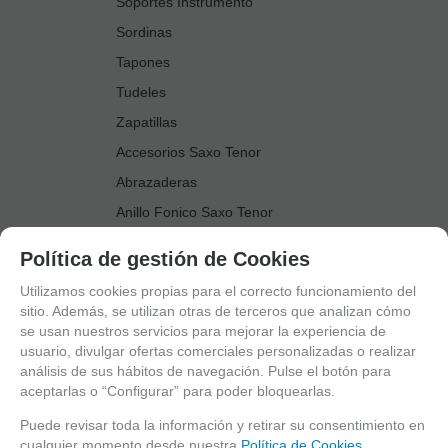
Soportes Instrumento
Sordinas
Tapones
Tudeles
Zapatillas
Accesorios Saxo Tenor
Abrazaderas
Anillo Fonico Saxo Tenor
Atriles Marcha
Política de gestión de Cookies
Boquillas
Utilizamos cookies propias para el correcto funcionamiento del
Boquilleros
sitio. Además, se utilizan otras de terceros que analizan cómo
se usan nuestros servicios para mejorar la experiencia de
Cañas
usuario, divulgar ofertas comerciales personalizadas o realizar
Cordones Arneses
análisis de sus hábitos de navegación. Pulse el botón para
aceptarlas o “Configurar” para poder bloquearlas.
Cortacañas
Deflector Saxo Tenor
Puede revisar toda la información y retirar su consentimiento en
cualquier momento desde nuestra
Política de Cookies.