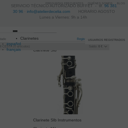
PREGUNTAS FRECUENTES
QUIÉNES SOMOS
BLOG
SERVICIO TÉCNICO AUTORIZADO BUFFET -
tlf.
96 381
30 96
·
info@atelierdecelia.com
HORARIO AGOSTO
Lunes a Viernes: 9h a 14h
Toggle
Clarinetes
itado
navigation
Registro
/
Iniciar sesión
USUARIOS REGISTRADOS
español
I CESTA
0
artículos
Saldo:
0 €
français
Clarinete SIb
Italiano
português
Clarinete SIb Instrumentos