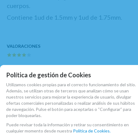
cuerpos.
Contiene 1ud de 1.5mm y 1ud de 1.75mm.
Luis
Política de gestión de Cookies
Cumple su cometido
4
/
5
Utilizamos cookies propias para el correcto funcionamiento del sitio.
Además, se utilizan otras de terceros que analizan cómo se usan
nuestros servicios para mejorar la experiencia de usuario, divulgar
ofertas comerciales personalizadas o realizar análisis de sus hábitos
MARCA
de navegación. Pulse el botón para aceptarlas o “Configurar” para
VANDOREN
poder bloquearlas.
FAMILIAS RELACIONADAS
Puede revisar toda la información y retirar su consentimiento en
ACCESORIOS CLARINETE SIB
CLARINETES
cualquier momento desde nuestra
Política de Cookies.