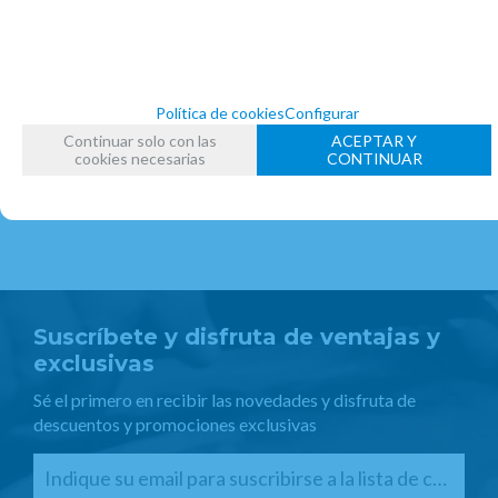
BOQUILLAS
BOQUILLAS SISTEMA FRANCES
FECHA DE LANZAMIENTO
Miércoles, 10 Junio 2015
Política de cookies
Configurar
Continuar solo con las
ACEPTAR Y
cookies necesarias
CONTINUAR
Suscríbete y disfruta de ventajas y
exclusivas
Sé el primero en recibir las novedades y disfruta de
descuentos y promociones exclusivas