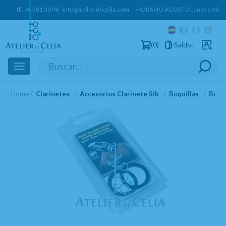
tlf.
96 381 30 96
·
info@atelierdecelia.com
HORARIO AGOSTO Lunes a Vierne
0
Saldo:
Usuarios 
Toggle
navigation
Home
Clarinetes
Accesorios Clarinete Sib
Boquillas
Boqui