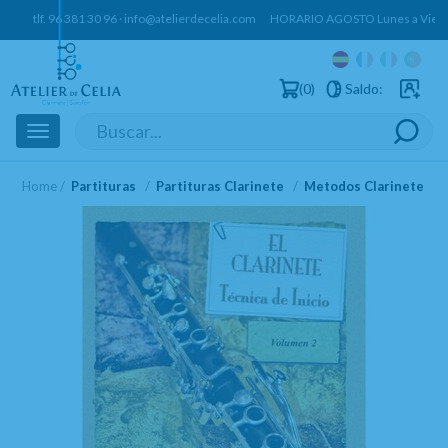
tlf.
96 381 30 96
·
info@atelierdecelia.com
HORARIO AGOSTO Lunes a Vierne
0
Saldo:
Usuarios 
Toggle
navigation
Home
Partituras
Partituras Clarinete
Metodos Clarinete