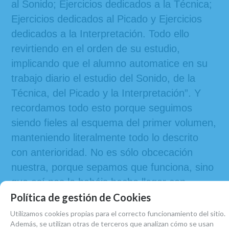
al Sonido; Ejercicios dedicados a la Técnica;
Ejercicios dedicados al Picado y Ejercicios
dedicados a la Interpretación. Todo ello
revirtiendo en el orden de su estudio,
implicando que el alumno automatice en su
trabajo diario el estudio del Sonido, de la
Técnica, del Picado y la Interpretación”. Y
recordamos todo esto porque seguimos
siendo fieles al esquema del primer volumen,
manteniendo literalmente todo lo descrito
con anterioridad. No es sólo obcecación
nuestra, porque sepamos que funciona, sino
que así nos lo habéis hecho llegar con
Política de gestión de Cookies
vuestra felicitación aquellos que ya trabajáis
con nuestro primer libro. En este volumen
Utilizamos cookies propias para el correcto funcionamiento del sitio.
Además, se utilizan otras de terceros que analizan cómo se usan
iniciamos al alumno en las “Escalas”, con la