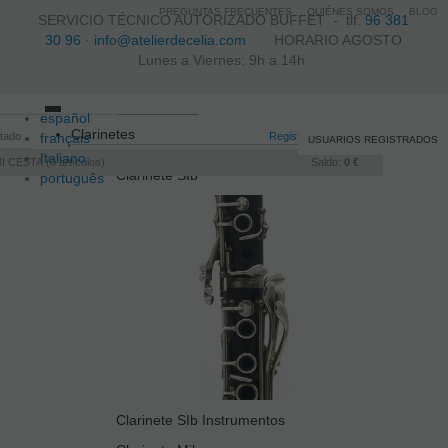
PREGUNTAS FRECUENTES
QUIÉNES SOMOS
BLOG
SERVICIO TÉCNICO AUTORIZADO BUFFET -
tlf.
96 381
30 96
·
info@atelierdecelia.com
HORARIO AGOSTO
Lunes a Viernes: 9h a 14h
español
Toggle
Clarinetes
itado
français
navigation
Registro
/
Iniciar sesión
USUARIOS REGISTRADOS
Italiano
I CESTA
0
artículos
Saldo:
0 €
Clarinete SIb
português
Clarinete SIb Instrumentos