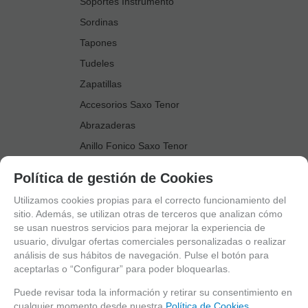
Soportes Instrumento
Sordinas
Tapones
Tudeles
Zapatillas
Accesorios Saxo Tenor
Abrazaderas
Anillo Fonico Saxo Tenor
Atriles Marcha
Política de gestión de Cookies
Boquillas
Utilizamos cookies propias para el correcto funcionamiento del
Boquilleros
sitio. Además, se utilizan otras de terceros que analizan cómo
se usan nuestros servicios para mejorar la experiencia de
Cañas
usuario, divulgar ofertas comerciales personalizadas o realizar
Cordones Arneses
análisis de sus hábitos de navegación. Pulse el botón para
aceptarlas o “Configurar” para poder bloquearlas.
Cortacañas
Deflector Saxo Tenor
Puede revisar toda la información y retirar su consentimiento en
cualquier momento desde nuestra
Política de Cookies.