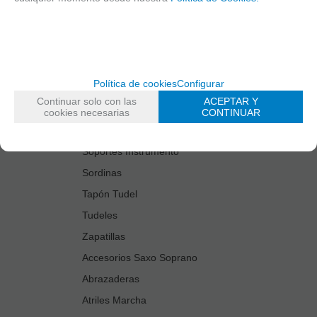
Estuches Guardacañas
Estuches Instrumento
Fundas Boquilla/Tudel
Kits Accesorios Saxo Tenor
Política de cookies
Configurar
Limpiadores
Continuar solo con las
ACEPTAR Y
Protectores Boquilla
cookies necesarias
CONTINUAR
Protectores Llaves
Soportes Instrumento
Sordinas
Tapón Tudel
Tudeles
Zapatillas
Accesorios Saxo Soprano
Abrazaderas
Atriles Marcha