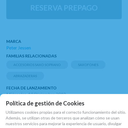
RESERVA PREPAGO
MARCA
Peter Jessen
FAMILIAS RELACIONADAS
ACCESORIOS SAXO SOPRANO
SAXOFONES
ABRAZADERAS
FECHA DE LANZAMIENTO
Miércoles, 19 Diciembre 2018
Política de gestión de Cookies
Utilizamos cookies propias para el correcto funcionamiento del sitio.
Además, se utilizan otras de terceros que analizan cómo se usan
nuestros servicios para mejorar la experiencia de usuario, divulgar