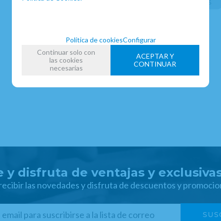
ABRAZADERAS SISTEMA FRANCÉS
FECHA DE LANZAMIENTO
Miércoles, 29 Mayo 2013
Política de cookies
Configurar
Continuar solo con
ACEPTAR Y
las cookies
CONTINUAR
necesarias
 y disfruta de ventajas y exclusiva
 recibir las novedades y disfruta de descuentos y promocio