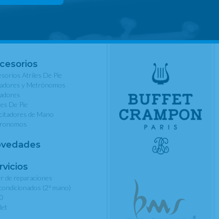
cesorios
sorios Atriles De Pie
nadores y Metrónomos
nadores
les De Pie
rcitadores de Mano
ronomos
vedades
rvicios
er de reparaciones
a
condicionados (2
mano)
0
let