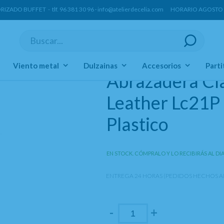
ORIZADO BUFFET -
tlf.
96 381 30 96
·
info@atelierdecelia.com
HORARIO AGOSTO Lun
Abrazaderas Sistema Francés
Viento metal
Dulzainas
Accesorios
Parti
Abrazadera Cl
Leather Lc21P 
Plastico
EN STOCK. CÓMPRALO Y LO RECIBIRÁS AL DI
ENTREGA 24 HORAS (PEDIDOS HECHOS AN
-
+