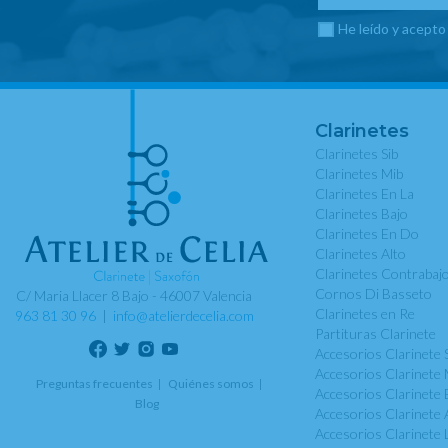
He leído y acepto
Clarinetes
Clarinetes Sib
Clarinetes Mib
Clarinetes En La
Clarinetes Bajo
Clarinetes En Do
Clarinetes Alto
Clarinetes Contrabaj
Cornos Di Basseto
C/ Maria Llacer 8 Bajo - 46007 Valencia
Clarinetes en Re
963 81 30 96
|
info@atelierdecelia.com
Partituras Clarinete
Accesorios Clarinete 
Accesorios Clarinete 
Preguntas frecuentes
Quiénes somos
Accesorios Clarinete 
Blog
Accesorios Clarinete 
Accesorios Clarinete 