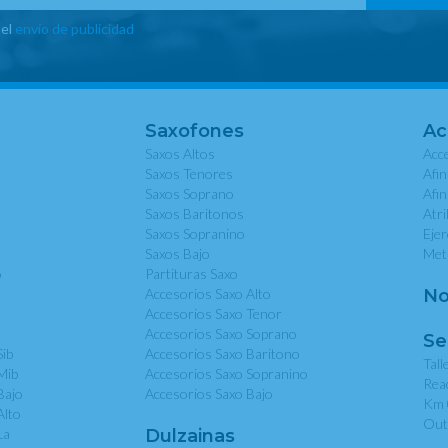
 el
envío de publicidad
Saxofones
Ac
Saxos Altos
Acce
Saxos Tenores
Afi
Saxos Soprano
Afi
Saxos Baritonos
Atri
Saxos Sopranino
Eje
Saxos Bajo
Met
o
Partituras Saxo
Accesorios Saxo Alto
No
Accesorios Saxo Tenor
Accesorios Saxo Soprano
Se
Sib
Accesorios Saxo Baritono
Tall
Mib
Accesorios Saxo Sopranino
Rea
Bajo
Accesorios Saxo Bajo
Km 
Alto
Out
La
Dulzainas