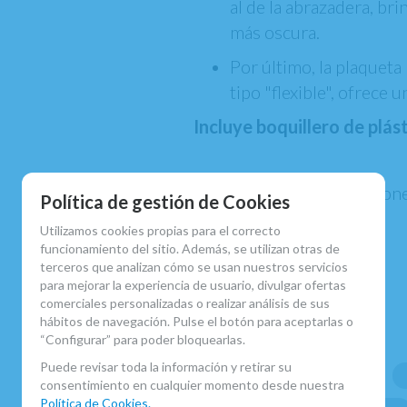
al de la abrazadera, b
más oscura.
Por último, la plaquet
tipo "flexible", ofrece
Incluye boquillero de plást
En
Atelier de Celia
dispon
Política de gestión de Cookies
cuero
.
Utilizamos cookies propias para el correcto
funcionamiento del sitio. Además, se utilizan otras de
terceros que analizan cómo se usan nuestros servicios
para mejorar la experiencia de usuario, divulgar ofertas
MARCA
comerciales personalizadas o realizar análisis de sus
VANDOREN
hábitos de navegación. Pulse el botón para aceptarlas o
“Configurar” para poder bloquearlas.
FAMILIAS RELACIONADAS
Puede revisar toda la información y retirar su
ACCESORIOS CLARINETE SIB
consentimiento en cualquier momento desde nuestra
Política de Cookies.